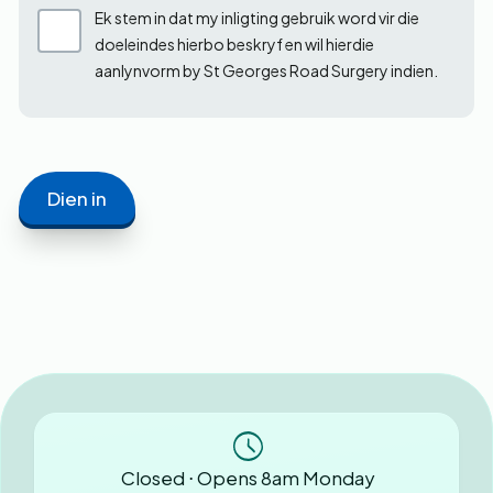
Ek stem in dat my inligting gebruik word vir die
doeleindes hierbo beskryf en wil hierdie
aanlynvorm by St Georges Road Surgery indien.
Closed ⋅ Opens 8am Monday