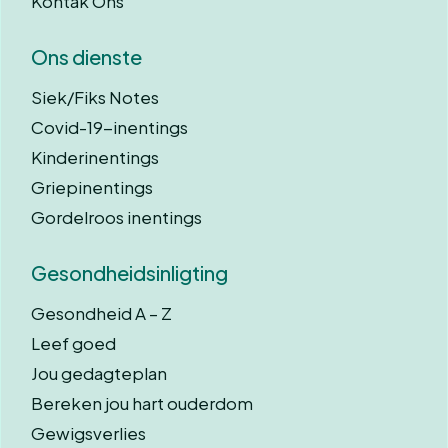
Kontak Ons
Ons dienste
Siek/Fiks Notes
Covid-19-inentings
Kinderinentings
Griepinentings
Gordelroos inentings
Gesondheidsinligting
Gesondheid A – Z
Leef goed
Jou gedagteplan
Bereken jou hart ouderdom
Gewigsverlies